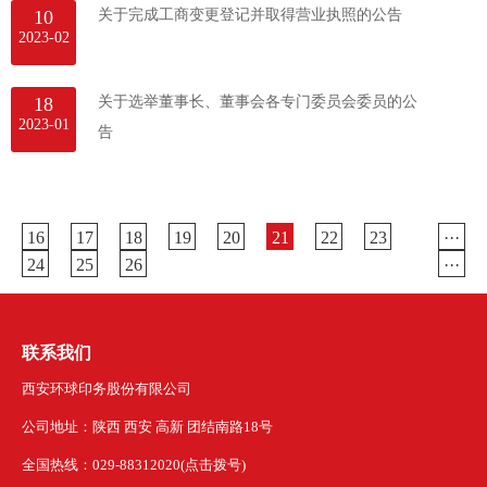
10
关于完成工商变更登记并取得营业执照的公告
2023-02
18
关于选举董事长、董事会各专门委员会委员的公
2023-01
告
16
17
18
19
20
21
22
23
···
24
25
26
···
联系我们
西安环球印务股份有限公司
公司地址：陕西 西安 高新 团结南路18号
全国热线：029-88312020(点击拨号)