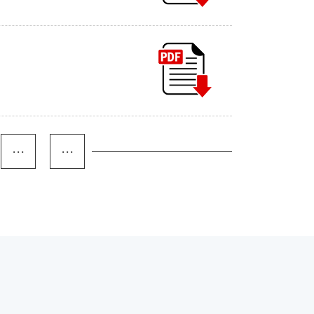
···
···