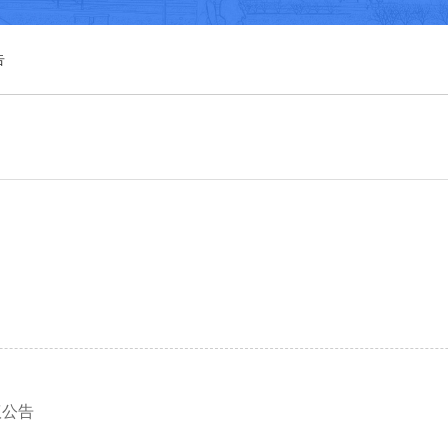
告
议公告