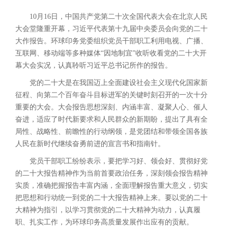
10月16日，中国共产党第二十次全国代表大会在北京人民
大会堂隆重开幕，习近平代表第十九届中央委员会向党的二十
大作报告。环球印务党委组织党员干部职工利用电视、广播、
互联网、移动端等多种媒体“因地制宜”收听收看党的二十大开
幕大会实况，认真聆听习近平总书记所作的报告。
党的二十大是在我国迈上全面建设社会主义现代化国家新
征程、向第二个百年奋斗目标进军的关键时刻召开的一次十分
重要的大会。大会报告思想深刻、内涵丰富、凝聚人心、催人
奋进，适应了时代新要求和人民群众的新期盼，提出了具有全
局性、战略性、前瞻性的行动纲领，是党团结和带领全国各族
人民在新时代继续奋勇前进的宣言书和指南针。
党员干部职工纷纷表示，要把学习好、领会好、贯彻好党
的二十大报告精神作为当前首要政治任务，深刻领会报告精神
实质，准确把握报告丰富内涵，全面理解报告重大意义，切实
把思想和行动统一到党的二十大报告精神上来。要以党的二十
大精神为指引，以学习贯彻党的二十大精神为动力，认真履
职、扎实工作，为环球印务高质量发展作出应有的贡献。