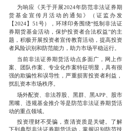
为响应《关于开展
2024年防范非法证券期
货基金宣传月活动的通知》（证监办发
【2024】51号），
环球印务
围绕
“
抵制非法证
券期货基金活动，保护投资者合法权益
”的主
题，
积极开展投资者宣传教育活动
，
提高投资
者风险识别和防范能力
，助力市场平稳运行
。
当前非法证券期货活动点多面广，网上作
案、团队作案、专业化作案特征明显，具有很
强的欺骗性和误导性，严重损害投资者利益，
扰乱资本市场秩序。
场外配资、非法荐股、黑群、黑
APP、股市
黑嘴、违规基金推介等是防范非法证券期货活
动的重点领域。
投资理财不受骗，查清资质是关键。了解
下列典型非法证券期货活动，掌握识别防范技