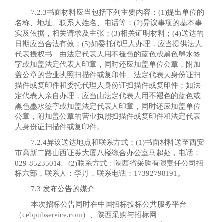
7.2.3书面材料应当包括下列主要内容：(1)提出单位的
名称、地址、联系人姓名、电话等；(2)异议事项的基本事
实及依据，相关请求及主张；(3)相关证明材料；(4)送达的
日期应当合法有效；(5)如委托代理人办理，应当提供法人
代表授权书，由法定代表人用不褪色的蓝色或黑色墨水签
字或加盖法定代表人印章，同时还应加盖单位公章，附加
盖公章的营业执照扫描件或复印件、法定代表人身份证扫
描件或复印件和委托代理人身份证扫描件或复印件；如法
定代表人亲自办理，应当由法定代表人用不褪色的蓝色或
黑色墨水签字或加盖法定代表人印章，同时还应加盖单位
公章，附加盖公章的营业执照扫描件或复印件和法定代表
人身份证扫描件或复印件。
7.2.4异议送达地点和联系方式：(1)书面材料送至西安
市高新二路山西证券大厦八楼综合办公室马超处，电话：
029-85235014。(2)联系方式：陕西省采购有限责任公司招
标六部，联系人：李丹，联系电话：17392798191。
7.3 发布公告的媒介
本次招标公告同时在中国招标投标公共服务平台
（
cebpubservice.com）、陕西采购与招标网