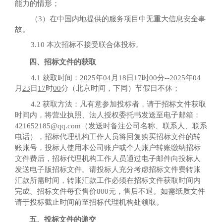
能力的情形；
（
3）在中国内地提供的服务项目中无重大信息安全事
故。
3.10 本次招标不接受联合体投标。
四、招标文件的获取
4.1 获取时间：
2025
年
04
月
18
日
17
时
00
分
--
2025
年
04
月
23
日
17
时
00
分（北京时间，下同）节假日不休；
4.2 获取方法：
凡有意参加
投标者
，请于
招标
文件获取
时间内，将营业执照、法人授权委托书发送至电子邮箱：
421652185@qq.com（发送时备注公司名称、联系人、联系
电话），
招标
代理机构工作人员将回复购买
招标
文件的转
账账号，
投标人
使用本公司账户或个人账户转账缴纳
招标
文件费后，
招标
代理机构工作人员通过电子邮件向
投标人
发送电子版
招标
文件。
请投标人充分考虑招标文件费转账
汇款所需时间，转账汇款工作必须在招标文件获取时间内
完成。招标文件每套售价
800元，售后不退。如需纸质文件
请于投标截止时间前至招标代理机构处领取。
五、投标文件的递交