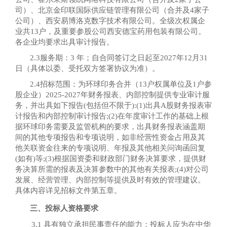
司）、北京金印联国际供应链管理有限公司（合并及4家子
公司）、西安易博洛克数字技术有限公司。全级次权属企
业共13户，及重要参股公司西安德宝药用包装有限公司。
各企业均要求出具审计报告。
2.3服务期：3 年；自合同签订之日起至2027年12月31
日（具体以委、受托双方签署协议为准）。
2.4招标范围：为环球印务合并（13户权属单位及1户参
股企业）2025-2027年财务报表、内部控制提供专业审计服
务，并出具如下报告(包括但不限于):(1)出具A股财务报表审
计报告和内部控制审计报告;(2)在年度审计工作的基础上根
据环球印务需要及监管机构的要求，出具财务报表涵盖期
间的其他专项报告和专项说明，如非经营性资金占用及其
他关联资金往来的专项说明、年报及其他相关问询函回复
(如有)等;(3)根据国资委和财政部门财务决算要求，提供财
务决算所需的报表及决算参数中的其他有关报表;(4)对公司
发展、经营管理、内部控制等提供及时有效的管理建议。
具体内容详见招标文件第五章。
三、投标人资格要求
3.1 具有独立承担民事责任的能力：投标人应为在中华