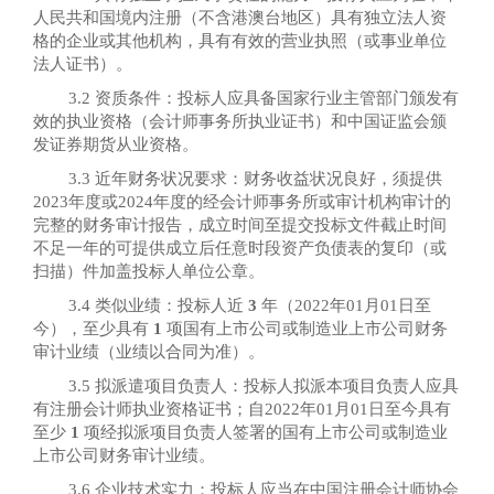
人民共和国境内注册（不含港澳台地区）具有独立法人资
格的企业或其他机构，具有有效的营业执照（或事业单位
法人证书）。
3.2 资质条件：投标人应具备国家行业主管部门颁发有
效的执业资格（会计师事务所执业证书）和中国证监会颁
发证券期货从业资格。
3.3 近年财务状况要求：财务收益状况良好，须提供
2023年度或2024年度的经会计师事务所或审计机构审计的
完整的财务审计报告，成立时间至提交投标文件截止时间
不足一年的可提供成立后任意时段资产负债表的复印（或
扫描）件加盖投标人单位公章。
3.4 类似业绩：投标人近
3
年（
202
2
年
01月01日至
今），至少具有
1
项国有上市公司或制造业上市公司财务
审计业绩
（业绩以合同为准）。
3.5 拟派遣项目负责人：投标人拟派本项目负责人应具
有注册会计师执业资格证书；自202
2
年
01月01日至今具有
至少
1
项经拟派项目负责人签署的国有上市公司或制造业
上市公司财务审计业绩。
3.6 企业技术实力：投标人应当在中国注册会计师协会