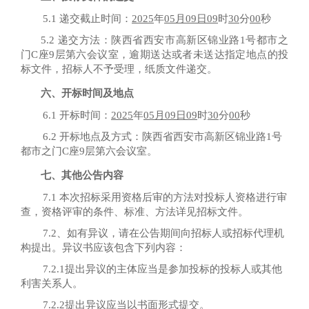
5.1 递交截止时间：
2025
年
05月09日09
时
30
分
00
秒
5.2 递交方法：
陕西省西安市高新区锦业路
1号都市之
门C座9层第六会议室，逾期送达或者未送达指定地点的投
标文件，招标人不予受理，纸质文件递交
。
六、开标时间及地点
6.1 开标时间：
2025
年
05月09日09
时
30
分
00
秒
6.2 开标地点及方式：
陕西省西安市高新区锦业路
1号
都市之门C座9层第六会议室
。
七、其他公告内容
7.1 本次招标采用资格后审的方法对投标人资格进行审
查，资格评审的条件、标准、方法详见招标文件。
7.2、如有异议，请在公告期间向招标人或招标代理机
构提出。异议书应该包含下列内容：
7.2.1提出异议的主体应当是参加投标的投标人或其他
利害关系人。
7.2.2提出异议应当以书面形式提交。