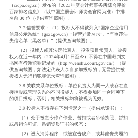
（cicpa.org.cn）发布的《2023年度会计师事务所综合评价
百家排名信息》（以中国注册会计师协会官网为准）中排
名前
30
位（提供查询截图）。
3.7 信誉要求：（1）投标人不得被列入“国家企业信用
信息公示系统”（gsxt.gov.cn）“经营异常名录”、“严重违法
失信名单（黑名单）”（提供查询截图）。
（
2）投标人或其法定代表人、拟派项目负责人、被授
权人在近一年内（2024年4月1日至今）不得在中国裁判文
书网有行贿犯罪记录的（http://wenshu.court.gov.cn/）（提
供查询截图，如法定代表人亲自参加投标的，无需提供被
授权人无行贿犯罪记录查询截图）。
3.8 关联关系单位投标：单位负责人为同一人或存在直
接控股或管理关系的不同投标人，不得参加同一合同项下
的项目投标，否则，相关投标均将被视为无效。
3.9 投标人不得存在下列情形之一（提供承诺书）：
（
1）处于被责令停产停业、暂扣或者吊销执照、暂扣
或吊销许可证、吊销资质证书的状态；
（
2）进入清算程序，或被宣告破产、或其他丧失履约